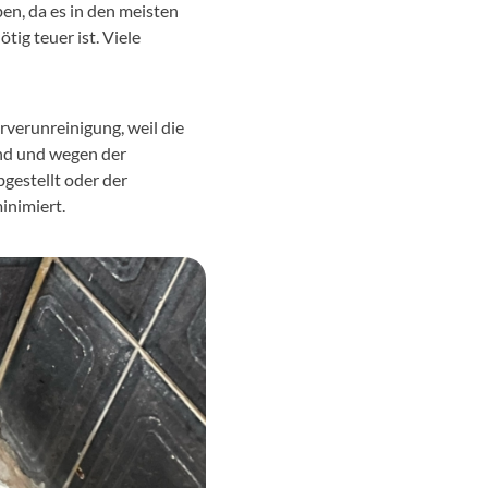
en, da es in den meisten
ig teuer ist. Viele
erverunreinigung, weil die
und und wegen der
bgestellt oder der
inimiert.