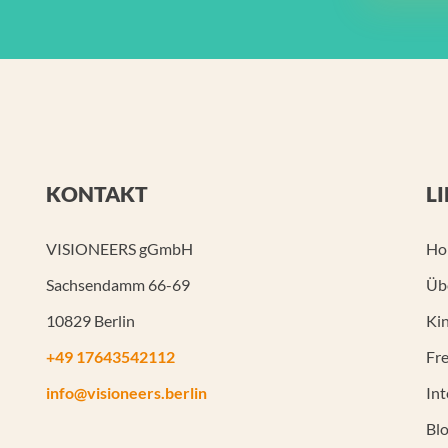
KONTAKT
L
VISIONEERS gGmbH
Ho
Sachsendamm 66-69
Üb
10829 Berlin
Kin
+49 17643542112
Fre
info@visioneers.berlin
In
Bl