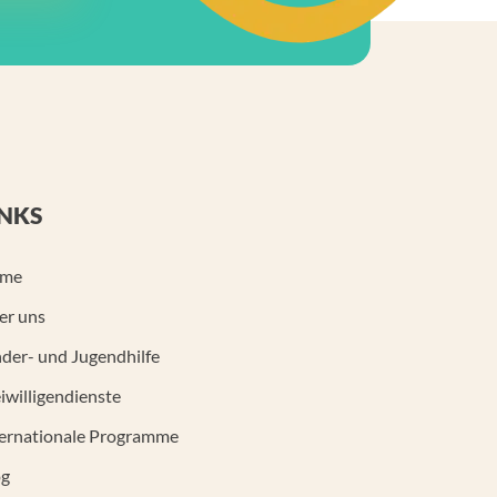
INKS
me
er uns
der- und Jugendhilfe
iwilligendienste
ternationale Programme
og