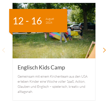
12 - 16
August
2026
Englisch Kids Camp
Gemeinsam mit einem Kirchenteam aus den USA
erleben Kinder eine Woche voller Spaß, Action,
Glauben und Englisch – spielerisch, kreativ und
alltagsnah.