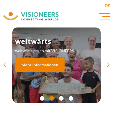
DE
weltwärts
weltwärts gehen mit VISIONEERS
Mehr Informationen
Kontaktiere uns!
Mehr Informationen