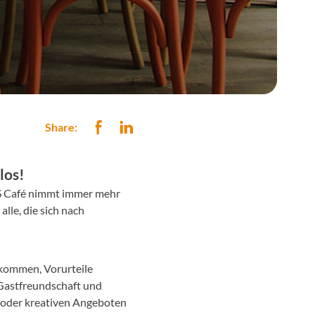
Share:
los!
RS Café nimmt immer mehr
lle, die sich nach
kommen, Vorurteile
 Gastfreundschaft und
 oder kreativen Angeboten