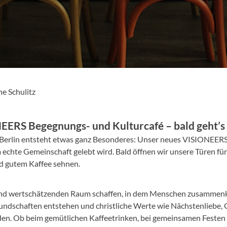
e Schulitz
ERS Begegnungs- und Kulturcafé – bald geht’s 
in Berlin entsteht etwas ganz Besonderes: Unser neues VISIONEE
 echte Gemeinschaft gelebt wird. Bald öffnen wir unsere Türen für a
d gutem Kaffee sehnen.
 und wertschätzenden Raum schaffen, in dem Menschen zusammen
ndschaften entstehen und christliche Werte wie Nächstenliebe,
den. Ob beim gemütlichen Kaffeetrinken, bei gemeinsamen Festen