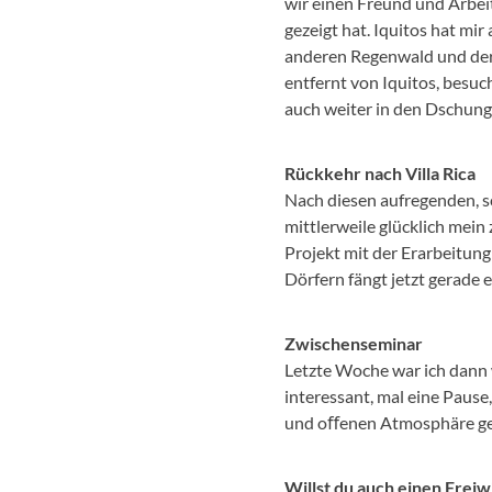
wir einen Freund und Arbei
gezeigt hat. Iquitos hat m
anderen Regenwald und der 
entfernt von Iquitos, besuc
auch weiter in den Dschun
Rückkehr nach Villa Rica
Nach diesen aufregenden, s
mittlerweile glücklich mei
Projekt mit der Erarbeitun
Dörfern fängt jetzt gerade e
Zwischenseminar
Letzte Woche war ich dann 
interessant, mal eine Paus
und oﬀenen Atmosphäre ge
Willst du auch einen Frei