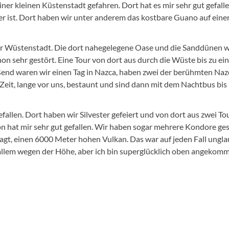
iner kleinen Küstenstadt gefahren. Dort hat es mir sehr gut gefallen
 ist. Dort haben wir unter anderem das kostbare Guano auf einer 
ner Wüstenstadt. Die dort nahegelegene Oase und die Sanddünen w
on sehr gestört. Eine Tour von dort aus durch die Wüste bis zu e
end waren wir einen Tag in Nazca, haben zwei der berühmten Nazc
Zeit, lange vor uns, bestaunt und sind dann mit dem Nachtbus bis
efallen. Dort haben wir Silvester gefeiert und von dort aus zwei T
 hat mir sehr gut gefallen. Wir haben sogar mehrere Kondore ge
gt, einen 6000 Meter hohen Vulkan. Das war auf jeden Fall ungl
allem wegen der Höhe, aber ich bin superglücklich oben angekom