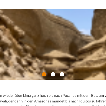
n wieder über Lima ganz hoch bis nach Pucallpa mit dem Bus, um 
cayali, der dann in den Amazonas mündet bis nach Iquitos zu fah