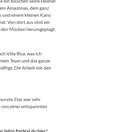
e ein bisschen seine Heimat
, dem Amazonas, dem ganz
to und einem kleinen Kanu
at. Von dort aus sind wir
t den Mücken herumgeplagt.
 Villa Rica, was ich
 mein Team und das ganze
ftigt. Die Arbeit mit den
musste. Das war sehr
e von einer entspannten
r Infos findest du
hier
!