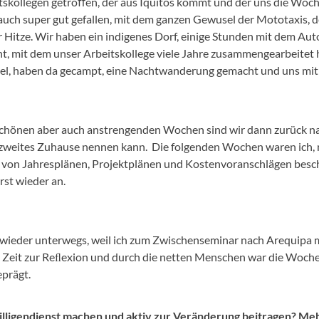
tskollegen getroﬀen, der aus Iquitos kommt und der uns die Woch
ir auch super gut gefallen, mit dem ganzen Gewusel der Mototaxis
Hitze. Wir haben ein indigenes Dorf, einige Stunden mit dem Au
ht, mit dem unser Arbeitskollege viele Jahre zusammengearbeitet h
gel, haben da gecampt, eine Nachtwanderung gemacht und uns mi
chönen aber auch anstrengenden Wochen sind wir dann zurück nach
n zweites Zuhause nennen kann. Die folgenden Wochen waren ich,
g von Jahresplänen, Projektplänen und Kostenvoranschlägen beschä
rst wieder an.
wieder unterwegs, weil ich zum Zwischenseminar nach Arequipa 
e, Zeit zur Reﬂexion und durch die netten Menschen war die Woch
prägt.
willigendienst machen und aktiv zur Veränderung beitragen? Meh