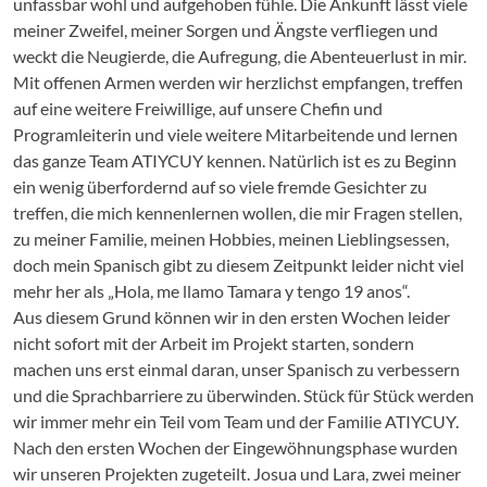
unfassbar wohl und aufgehoben fühle. Die Ankunft lässt viele
meiner Zweifel, meiner Sorgen und Ängste verfliegen und
weckt die Neugierde, die Aufregung, die Abenteuerlust in mir.
Mit offenen Armen werden wir herzlichst empfangen, treffen
auf eine weitere Freiwillige, auf unsere Chefin und
Programleiterin und viele weitere Mitarbeitende und lernen
das ganze Team ATIYCUY kennen. Natürlich ist es zu Beginn
ein wenig überfordernd auf so viele fremde Gesichter zu
treffen, die mich kennenlernen wollen, die mir Fragen stellen,
zu meiner Familie, meinen Hobbies, meinen Lieblingsessen,
doch mein Spanisch gibt zu diesem Zeitpunkt leider nicht viel
mehr her als „Hola, me llamo Tamara y tengo 19 anos“.
Aus diesem Grund können wir in den ersten Wochen leider
nicht sofort mit der Arbeit im Projekt starten, sondern
machen uns erst einmal daran, unser Spanisch zu verbessern
und die Sprachbarriere zu überwinden. Stück für Stück werden
wir immer mehr ein Teil vom Team und der Familie ATIYCUY.
Nach den ersten Wochen der Eingewöhnungsphase wurden
wir unseren Projekten zugeteilt. Josua und Lara, zwei meiner