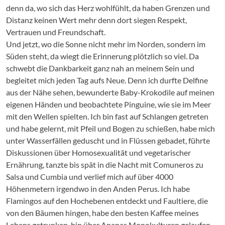
denn da, wo sich das Herz wohlfühlt, da haben Grenzen und
Distanz keinen Wert mehr denn dort siegen Respekt,
Vertrauen und Freundschaft.
Und jetzt, wo die Sonne nicht mehr im Norden, sondern im
Süden steht, da wiegt die Erinnerung plötzlich so viel. Da
schwebt die Dankbarkeit ganz nah an meinem Sein und
begleitet mich jeden Tag aufs Neue. Denn ich durfte Delfine
aus der Nähe sehen, bewunderte Baby-Krokodile auf meinen
eigenen Händen und beobachtete Pinguine, wie sie im Meer
mit den Wellen spielten. Ich bin fast auf Schlangen getreten
und habe gelernt, mit Pfeil und Bogen zu schießen, habe mich
unter Wasserfällen geduscht und in Flüssen gebadet, führte
Diskussionen über Homosexualität und vegetarischer
Ernährung, tanzte bis spät in die Nacht mit Comuneros zu
Salsa und Cumbia und verlief mich auf über 4000
Höhenmetern irgendwo in den Anden Perus. Ich habe
Flamingos auf den Hochebenen entdeckt und Faultiere, die
von den Bäumen hingen, habe den besten Kaffee meines
Lebens getrunken, bin über Ananas Monokulturen gelaufen