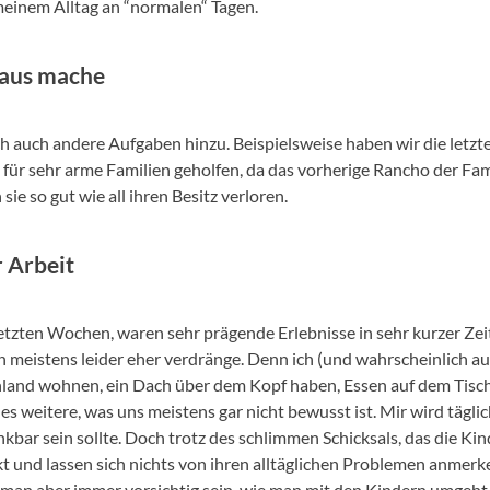
meinem Alltag an “normalen“ Tagen.
naus mache
 auch andere Aufgaben hinzu. Beispielsweise haben wir die letz
 für sehr arme Familien geholfen, da das vorherige Rancho der Fa
sie so gut wie all ihren Besitz verloren.
 Arbeit
etzten Wochen, waren sehr prägende Erlebnisse in sehr kurzer Zeit,
h meistens leider eher verdränge. Denn ich (und wahrscheinlich au
chland wohnen, ein Dach über dem Kopf haben, Essen auf dem Tisch,
s weitere, was uns meistens gar nicht bewusst ist. Mir wird täglich k
ankbar sein sollte. Doch trotz des schlimmen Schicksals, das die Ki
t und lassen sich nichts von ihren alltäglichen Problemen anmerke
n aber immer vorsichtig sein, wie man mit den Kindern umgeht. 