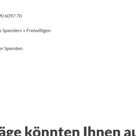
90 6097 70
 Spenders + Freiwilligen
er Spenden.
äge könnten Ihnen a