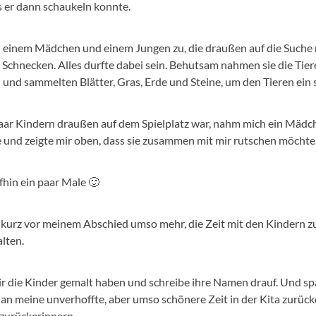
s er dann schaukeln konnte.
h einem Mädchen und einem Jungen zu, die draußen auf die Suche n
Schnecken. Alles durfte dabei sein. Behutsam nahmen sie die Tiere
 und sammelten Blätter, Gras, Erde und Steine, um den Tieren ein
 paar Kindern draußen auf dem Spielplatz war, nahm mich ein Mädc
e und zeigte mir oben, dass sie zusammen mit mir rutschen möchte
hin ein paar Male 🙂
t, kurz vor meinem Abschied umso mehr, die Zeit mit den Kindern 
lten.
mir die Kinder gemalt haben und schreibe ihre Namen drauf. Und spä
 an meine unverhoffte, aber umso schönere Zeit in der Kita zurüc
 zurückerinnern.