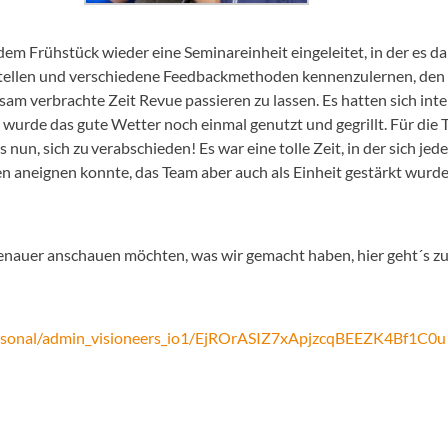
em Frühstück wieder eine Seminareinheit eingeleitet, in der es da
llen und verschiedene Feedbackmethoden kennenzulernen, den St
sam verbrachte Zeit Revue passieren zu lassen. Es hatten sich int
 wurde das gute Wetter noch einmal genutzt und gegrillt. Für die
 nun, sich zu verabschieden! Es war eine tolle Zeit, in der sich jed
 aneignen konnte, das Team aber auch als Einheit gestärkt wurde 
h genauer anschauen möchten, was wir gemacht haben, hier geht´s
personal/admin_visioneers_io1/EjROrASIZ7xApjzcqBEEZK4Bf1C0