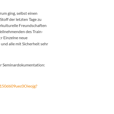
rum ging, selbst einen
off der letzten Tage zu
erkulturelle Freundschaften
 Teilnehmenden des Train-
e:r Einzelne neue
und alle mit Sicherheit sehr
 zur Seminardokumentation:
u150d609uec0Oieojg?