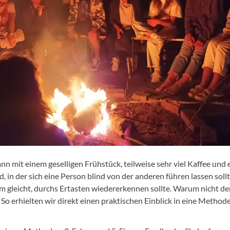
n mit einem geselligen Frühstück, teilweise sehr viel Kaffee und
in der sich eine Person blind von der anderen führen lassen soll
 gleicht, durchs Ertasten wiedererkennen sollte. Warum nicht den
erhielten wir direkt einen praktischen Einblick in eine Methode