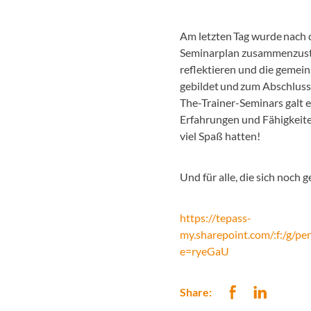
Am letzten Tag wurde nach d
Seminarplan zusammenzuste
reflektieren und die gemein
gebildet und zum Abschluss
The-Trainer-Seminars galt es
Erfahrungen und Fähigkeiten
viel Spaß hatten!
Und für alle, die sich noc
https://tepass-
my.sharepoint.com/:f:/g/
e=ryeGaU
Share: