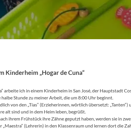
 im Kinderheim „Hogar de Cuna“
 arbeite ich in einem Kinderheim in San José, der Hauptstadt Cos
 halbe Stunde zu meiner Arbeit, die um 8:00 Uhr beginnt.
lich von den „Tías“ (Erzieherinnen, wörtlich übersetzt: „Tanten“) 
re alt sind und in dem Heim leben, begrüßt.
ch ihrem Frühstück ihre Zähne geputzt haben, werden sie in zwei
er „Maestra“ (Lehrerin) in den Klassenraum und lernen dort die Z