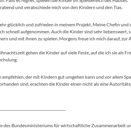
. Falls es regnet, spielen die Kinder im Spielbereich des Hauses.
rabend und verabschiede mich von den Kindern und den Tías.
hr glücklich und zufrieden in meinem Projekt. Meine Chefin und di
h schnell aufgenommen. Auch die Kinder sind sehr liebenswert, s
rn und mit ihnen zu spielen. Morgens freue ich mich darauf, zur A
chtszeit gehen die Kinder auf viele Feste, auf die ich sie als Frei
echslung.
m empfehlen, der mit Kindern gut umgehen kann und vor allem Spa
orhanden sind, erachten die Kinder einen nicht als eine Autoritä
______________________________________
ative des Bundesministeriums für wirtschaftliche Zusammenarbeit