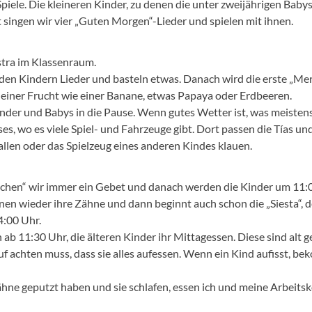
piele. Die kleineren Kinder, zu denen die unter zweijährigen Babys
 singen wir vier „Guten Morgen“-Lieder und spielen mit ihnen.
stra im Klassenraum.
 den Kindern Lieder und basteln etwas. Danach wird die erste „Meri
 einer Frucht wie einer Banane, etwas Papaya oder Erdbeeren.
der und Babys in die Pause. Wenn gutes Wetter ist, was meistens d
, wo es viele Spiel- und Fahrzeuge gibt. Dort passen die Tías und i
allen oder das Spielzeug eines anderen Kindes klauen.
chen“ wir immer ein Gebet und danach werden die Kinder um 11:0
en wieder ihre Zähne und dann beginnt auch schon die „Siesta“, d
4:00 Uhr.
11:30 Uhr, die älteren Kinder ihr Mittagessen. Diese sind alt g
f achten muss, dass sie alles aufessen. Wenn ein Kind aufisst, be
ne geputzt haben und sie schlafen, essen ich und meine Arbeits