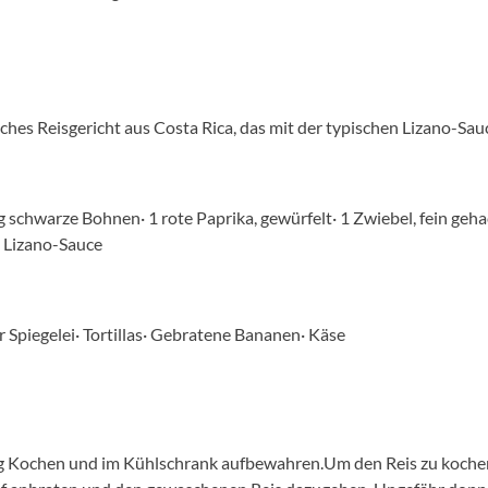
sches Reisgericht aus Costa Rica, das mit der typischen Lizano-Sau
 g schwarze Bohnen· 1 rote Paprika, gewürfelt· 1 Zwiebel, fein ge
 Lizano-Sauce
r Spiegelei· Tortillas· Gebratene Bananen· Käse
ag Kochen und im Kühlschrank aufbewahren.Um den Reis zu koche