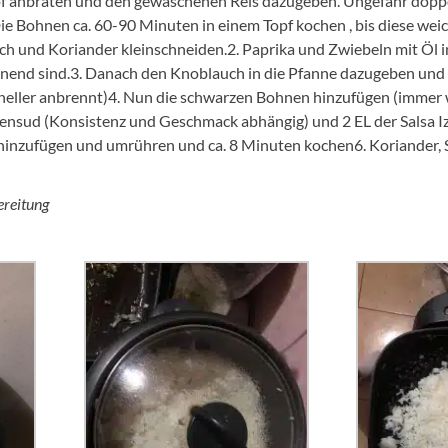
pf anbraten und den gewaschenen Reis dazugeben. Ungefähr doppel
e Bohnen ca. 60-90 Minuten in einem Topf kochen , bis diese weic
ch und Koriander kleinschneiden.2. Paprika und Zwiebeln mit Öl 
inend sind.3. Danach den Knoblauch in die Pfanne dazugeben und
hneller anbrennt)4. Nun die schwarzen Bohnen hinzufügen (immer 
nsud (Konsistenz und Geschmack abhängig) und 2 EL der Salsa I
inzufügen und umrühren und ca. 8 Minuten kochen6. Koriander, S
ereitung