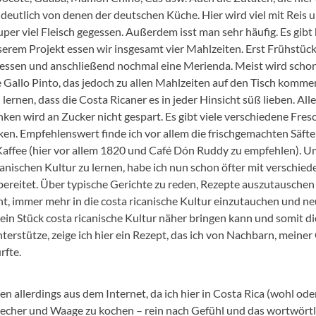
deutlich von denen der deutschen Küche. Hier wird viel mit Reis 
r viel Fleisch gegessen. Außerdem isst man sehr häufig. Es gibt b
erem Projekt essen wir insgesamt vier Mahlzeiten. Erst Frühstüc
gessen und anschließend nochmal eine Merienda. Meist wird scho
e Gallo Pinto, das jedoch zu allen Mahlzeiten auf den Tisch komm
lernen, dass die Costa Ricaner es in jeder Hinsicht süß lieben. All
ken wird an Zucker nicht gespart. Es gibt viele verschiedene Fre
en. Empfehlenswert finde ich vor allem die frischgemachten Säfte
 Kaffee (hier vor allem 1820 und Café Dón Ruddy zu empfehlen). U
canischen Kultur zu lernen, habe ich nun schon öfter mit verschi
ubereitet. Über typische Gerichte zu reden, Rezepte auszutausche
ht, immer mehr in die costa ricanische Kultur einzutauchen und n
in Stück costa ricanische Kultur näher bringen kann und somit die
erstütze, zeige ich hier ein Rezept, das ich von Nachbarn, meiner
rfte.
lerdings aus dem Internet, da ich hier in Costa Rica (wohl oder 
cher und Waage zu kochen – rein nach Gefühl und das wortwörtl