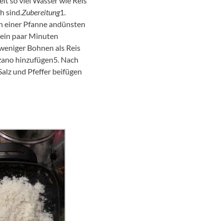
t so viel Wasser wie Reis
h sind.
Zubereitung
1.
in einer Pfanne andünsten
 ein paar Minuten
weniger Bohnen als Reis
zano hinzufügen5. Nach
alz und Pfeffer beifügen