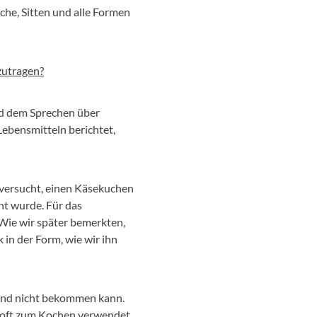
uche, Sitten und alle Formen
izutragen?
nd dem Sprechen über
Lebensmitteln berichtet,
h versucht, einen Käsekuchen
ht wurde. Für das
 Wie wir später bemerkten,
in der Form, wie wir ihn
hland nicht bekommen kann.
r oft zum Kochen verwendet