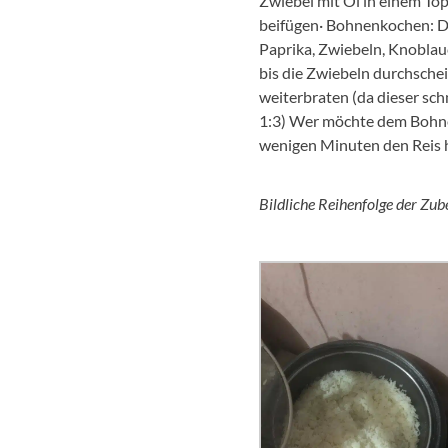
Zwiebel mit Öl in einem To
beifügen· Bohnenkochen: Di
Paprika, Zwiebeln, Knoblau
bis die Zwiebeln durchsche
weiterbraten (da dieser sc
1:3) Wer möchte dem Bohne
wenigen Minuten den Reis h
Bildliche Reihenfolge der Zub