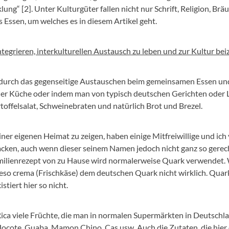
ng“ [2]. Unter Kulturgüter fallen nicht nur Schrift, Religion, Brä
 Essen, um welches es in diesem Artikel geht.
integrieren, interkulturellen Austausch zu leben und zur Kultur be
 durch das gegenseitige Austauschen beim gemeinsamen Essen u
 der Küche oder indem man von typisch deutschen Gerichten oder 
toffelsalat, Schweinebraten und natürlich Brot und Brezel.
ner eigenen Heimat zu zeigen, haben einige Mitfreiwillige und ic
backen, auch wenn dieser seinem Namen jedoch nicht ganz so gerec
Familienrezept von zu Hause wird normalerweise Quark verwendet.
so crema (Frischkäse) dem deutschen Quark nicht wirklich. Quark 
tiert hier so nicht.
a Rica viele Früchte, die man in normalen Supermärkten in Deutsc
ocote, Guaba, Mamon Chino, Cas usw. Auch die Zutaten, die hie