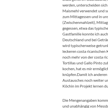
werden, unterscheiden sich 
Maismehl verwendet und supe
zum Mittagessen und in uns
(Zwischenmahlzeit), Mitta
gegessen, etwa das typisch
Gastfamilie konnte ich auch 
Deutschland und bei Geträn
wird typischerweise getrunk
leckeren costa ricanischen
noch mehr von der costa ri
Tortillas und Gallo Pinto z
kochen, hat es mir ermöglic
knüpfen.Damit ich anderen e
Austausches noch weiter unt
Köchin im Projekt lernen du
Die Mengenangaben kommen al
und unabhängig von Messbe