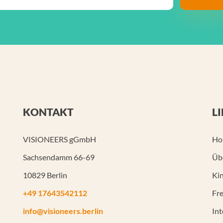
KONTAKT
L
VISIONEERS gGmbH
Ho
Sachsendamm 66-69
Üb
10829 Berlin
Kin
+49 17643542112
Fre
info@visioneers.berlin
In