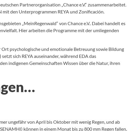
 deutschen Partnerorganisation „Chance e.V.“ zusammenarbeitet.
NN mit den Unterprogrammen REYA und Zonificación.
sgebieten „MeinRegenwald“ von Chance e.V.. Dabei handelt es
envielfalt. Hier arbeiten die Programme mit der umliegenden
or Ort psychologische und emotionale Betreuung sowie Bildung
n) setzt sich REYA auseinander, während EDA das
d den indigenen Gemeinschaften Wissen über die Natur, ihren
angen…
mer ungefähr von April bis Oktober mit wenig Regen, und ab
 (SENAMHI) können in einem Monat bis zu 800 mm Regen fallen,