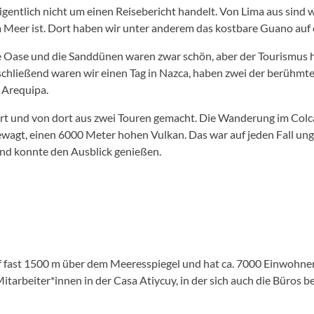
r eigentlich nicht um einen Reisebericht handelt. Von Lima aus sind
am Meer ist. Dort haben wir unter anderem das kostbare Guano auf e
e Oase und die Sanddünen waren zwar schön, aber der Tourismus ha
hließend waren wir einen Tag in Nazca, haben zwei der berühmten
 Arequipa.
eiert und von dort aus zwei Touren gemacht. Die Wanderung im Col
agt, einen 6000 Meter hohen Vulkan. Das war auf jeden Fall ung
und konnte den Ausblick genießen.
f fast 1500 m über dem Meeresspiegel und hat ca. 7000 Einwohner, 
arbeiter*innen in der Casa Atiycuy, in der sich auch die Büros be