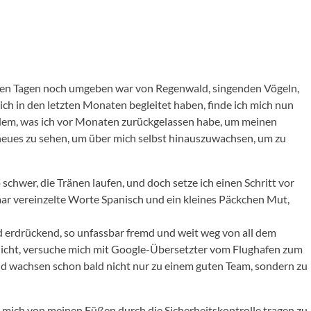
nigen Tagen noch umgeben war von Regenwald, singenden Vögeln,
ch in den letzten Monaten begleitet haben, finde ich mich nun
l dem, was ich vor Monaten zurückgelassen habe, um meinen
neues zu sehen, um über mich selbst hinauszuwachsen, um zu
chwer, die Tränen laufen, und doch setze ich einen Schritt vor
aar vereinzelte Worte Spanisch und ein kleines Päckchen Mut,
und erdrückend, so unfassbar fremd und weit weg von all dem
e nicht, versuche mich mit Google-Übersetzter vom Flughafen zum
und wachsen schon bald nicht nur zu einem guten Team, sondern zu
t, mich von meinen Füßen durch die Sicherheitskontrolle tragen zu