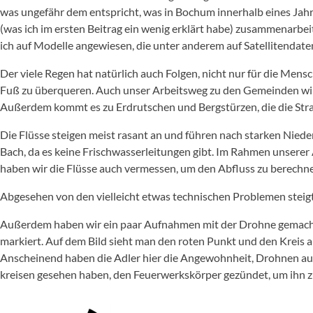
was ungefähr dem entspricht, was in Bochum innerhalb eines Jahre
(was ich im ersten Beitrag ein wenig erklärt habe) zusammenarbei
ich auf Modelle angewiesen, die unter anderem auf Satellitendate
Der viele Regen hat natürlich auch Folgen, nicht nur für die Mens
Fuß zu überqueren. Auch unser Arbeitsweg zu den Gemeinden wird s
Außerdem kommt es zu Erdrutschen und Bergstürzen, die die Stra
Die Flüsse steigen meist rasant an und führen nach starken Nieder
Bach, da es keine Frischwasserleitungen gibt. Im Rahmen unserer
haben wir die Flüsse auch vermessen, um den Abfluss zu berechn
Abgesehen von den vielleicht etwas technischen Problemen steigt 
Außerdem haben wir ein paar Aufnahmen mit der Drohne gemacht u
markiert. Auf dem Bild sieht man den roten Punkt und den Kreis a
Anscheinend haben die Adler hier die Angewohnheit, Drohnen aus d
kreisen gesehen haben, den Feuerwerkskörper gezündet, um ihn z