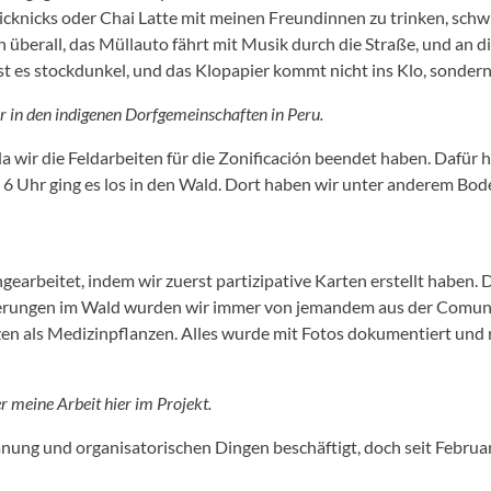
 Picknicks oder Chai Latte mit meinen Freundinnen zu trinken, sc
überall, das Müllauto fährt mit Musik durch die Straße, und an d
t es stockdunkel, und das Klopapier kommt nicht ins Klo, sondern 
r in den indigenen Dorfgemeinschaften in Peru.
 wir die Feldarbeiten für die Zonificación beendet haben. Dafür 
6 Uhr ging es los in den Wald. Dort haben wir unter anderem 
beitet, indem wir zuerst partizipative Karten erstellt haben. D
erungen im Wald wurden wir immer von jemandem aus der Comuni
en als Medizinpflanzen. Alles wurde mit Fotos dokumentiert und 
r meine Arbeit hier im Projekt.
nung und organisatorischen Dingen beschäftigt, doch seit Februa