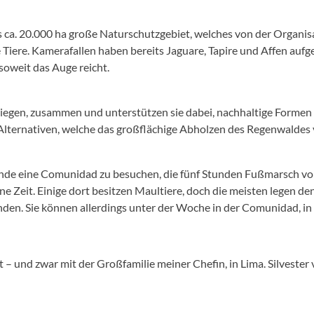
s ca. 20.000 ha große Naturschutzgebiet, welches von der Organisa
e Tiere. Kamerafallen haben bereits Jaguare, Tapire und Affen auf
oweit das Auge reicht.
liegen, zusammen und unterstützen sie dabei, nachhaltige Formen 
lternativen, welche das großflächige Abholzen des Regenwaldes 
 eine Comunidad zu besuchen, die fünf Stunden Fußmarsch von de
e Zeit. Einige dort besitzen Maultiere, doch die meisten legen den
den. Sie können allerdings unter der Woche in der Comunidad, in 
 – und zwar mit der Großfamilie meiner Chefin, in Lima. Silvester