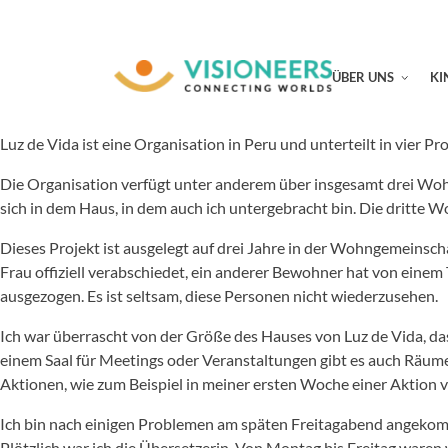
ÜBER UNS
KI
Luz de Vida ist eine Organisation in Peru und unterteilt in vier 
Die Organisation verfügt unter anderem über insgesamt drei Woh
sich in dem Haus, in dem auch ich untergebracht bin. Die dritte W
Dieses Projekt ist ausgelegt auf drei Jahre in der Wohngemeins
Frau offiziell verabschiedet, ein anderer Bewohner hat von eine
ausgezogen. Es ist seltsam, diese Personen nicht wiederzusehen.
Ich war überrascht von der Größe des Hauses von Luz de Vida, da
einem Saal für Meetings oder Veranstaltungen gibt es auch Räume 
Aktionen, wie zum Beispiel in meiner ersten Woche einer Aktion v
Ich bin nach einigen Problemen am späten Freitagabend angekomm
Plötzlich war ich die Übersetzerin. Von Montag bis Freitag waren