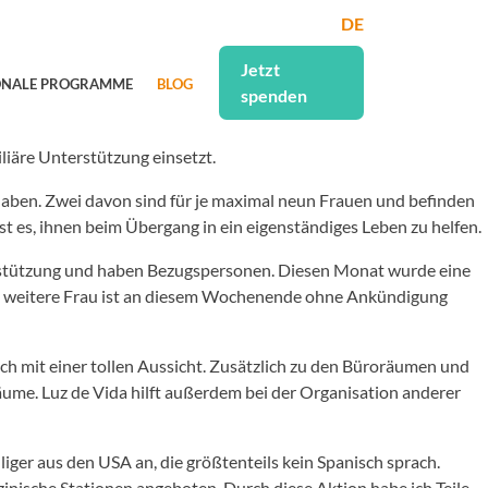
DE
Jetzt
ONALE PROGRAMME
BLOG
spenden
liäre Unterstützung einsetzt.
aben. Zwei davon sind für je maximal neun Frauen und befinden
st es, ihnen beim Übergang in ein eigenständiges Leben zu helfen.
erstützung und haben Bezugspersonen. Diesen Monat wurde eine
eine weitere Frau ist an diesem Wochenende ohne Ankündigung
ch mit einer tollen Aussicht. Zusätzlich zu den Büroräumen und
äume. Luz de Vida hilft außerdem bei der Organisation anderer
er aus den USA an, die größtenteils kein Spanisch sprach.
inische Stationen angeboten. Durch diese Aktion habe ich Teile