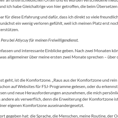
nd ich habe Gleichaltrige von hier getroffen, die beim Übersetzen
 für diese Erfahrung und dafür, dass ich direkt so viele freundl
nächst ein wenig verloren gefühlt, weil ich meinen Platz erst noc
erstützen.
Peru bei Atiycuy für meinen Freiwilligendienst.
menfassen und interessante Einblicke geben. Nach zwei Monaten kö
 etwas allgemeiner über meine ersten zwei Monate sprechen – üb
nst geht, ist die Komfortzone. „Raus aus der Komfortzone und rei
h schon auf Websites für FSJ-Programme gelesen, oder du erkenns
assen und neue Herausforderungen anzunehmen, die mich persönlich
les andere als verwerflich, denn die Erweiterung der Komfortzone is
meiner eigenen Komfortzone auseinandergesetzt.
t gegeben hat: die Sprache, die Menschen, meine Routine, der Ort,