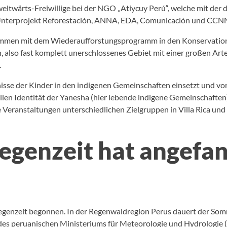
weltwärts-Freiwillige bei der NGO „Atiycuy Perú“, welche mit der
em Unterprojekt Reforestación, ANNA, EDA, Comunicación und CC
sammen mit dem Wiederaufforstungsprogramm in den Konservation
, also fast komplett unerschlossenes Gebiet mit einer großen Art
.
isse der Kinder in den indigenen Gemeinschaften einsetzt und v
llen Identität der Yanesha (hier lebende indigene Gemeinschafte
e Veranstaltungen unterschiedlichen Zielgruppen in Villa Rica un
egenzeit hat angef
Regenzeit begonnen. In der Regenwaldregion Perus dauert der Som
des peruanischen Ministeriums für Meteorologie und Hydrologie