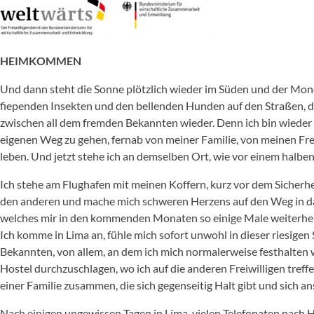
HEIMKOMMEN
Und dann steht die Sonne plötzlich wieder im Süden und der Mon
fiependen Insekten und den bellenden Hunden auf den Straßen, di
zwischen all dem fremden Bekannten wieder. Denn ich bin wieder
eigenen Weg zu gehen, fernab von meiner Familie, von meinen Fr
leben. Und jetzt stehe ich an demselben Ort, wie vor einem halben
Ich stehe am Flughafen mit meinen Koffern, kurz vor dem Sicherhei
den anderen und mache mich schweren Herzens auf den Weg in das 
welches mir in den kommenden Monaten so einige Male weiterhel
Ich komme in Lima an, fühle mich sofort unwohl in dieser riesigen 
Bekannten, von allem, an dem ich mich normalerweise festhalten w
Hostel durchzuschlagen, wo ich auf die anderen Freiwilligen tref
einer Familie zusammen, die sich gegenseitig Halt gibt und sich a
Nach einigen ungewissen Tagen in Lima, vielen Telefonaten nach H