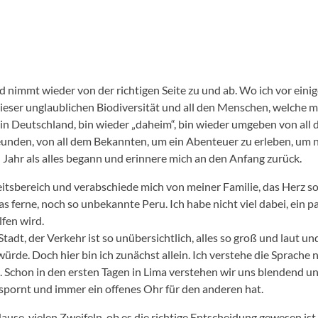
d nimmt wieder von der richtigen Seite zu und ab. Wo ich vor ei
eser unglaublichen Biodiversität und all den Menschen, welche mi
 in Deutschland, bin wieder „daheim“, bin wieder umgeben von al
eunden, von all dem Bekannten, um ein Abenteuer zu erleben, um 
 Jahr als alles begann und erinnere mich an den Anfang zurück.
tsbereich und verabschiede mich von meiner Familie, das Herz so s
ferne, noch so unbekannte Peru. Ich habe nicht viel dabei, ein p
fen wird.
Stadt, der Verkehr ist so unübersichtlich, alles so groß und laut 
ürde. Doch hier bin ich zunächst allein. Ich verstehe die Sprach
fe. Schon in den ersten Tagen in Lima verstehen wir uns blendend 
nspornt und immer ein offenes Ohr für den anderen hat.
ause, vielen Zweifeln, ob es die richtige Entscheidung gewesen is