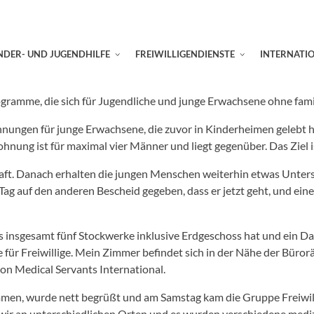
NDER- UND JUGENDHILFE
FREIWILLIGENDIENSTE
INTERNATI
Programme, die sich für Jugendliche und junge Erwachsene ohne fami
nungen für junge Erwachsene, die zuvor in Kinderheimen gelebt h
ohnung ist für maximal vier Männer und liegt gegenüber. Das Ziel i
chaft. Danach erhalten die jungen Menschen weiterhin etwas Unt
m Tag auf den anderen Bescheid gegeben, dass er jetzt geht, und 
s insgesamt fünf Stockwerke inklusive Erdgeschoss hat und ein Da
für Freiwillige. Mein Zimmer befindet sich in der Nähe der Büror
on Medical Servants International.
en, wurde nett begrüßt und am Samstag kam die Gruppe Freiwillig
 wir an unterschiedlichen Orten und es wurden verschiedene mediz