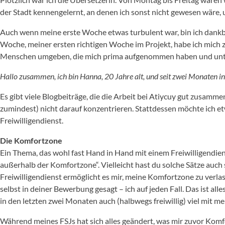
der Stadt kennengelernt, an denen ich sonst nicht gewesen wäre, u
Auch wenn meine erste Woche etwas turbulent war, bin ich dankbar
Woche, meiner ersten richtigen Woche im Projekt, habe ich mich zu
Menschen umgeben, die mich prima aufgenommen haben und unt
Hallo zusammen, ich bin Hanna, 20 Jahre alt, und seit zwei Monaten in 
Es gibt viele Blogbeiträge, die die Arbeit bei Atiycuy gut zusam
zumindest) nicht darauf konzentrieren. Stattdessen möchte ich
Freiwilligendienst.
Die Komfortzone
Ein Thema, das wohl fast Hand in Hand mit einem Freiwilligendie
außerhalb der Komfortzone“. Vielleicht hast du solche Sätze auc
Freiwilligendienst ermöglicht es mir, meine Komfortzone zu verl
selbst in deiner Bewerbung gesagt – ich auf jeden Fall. Das ist al
in den letzten zwei Monaten auch (halbwegs freiwillig) viel mit 
Während meines FSJs hat sich alles geändert, was mir zuvor Komfor