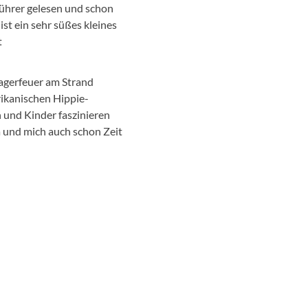
führer gelesen und schon
st ein sehr süßes kleines
t
Lagerfeuer am Strand
rikanischen Hippie-
 und Kinder faszinieren
a und mich auch schon Zeit