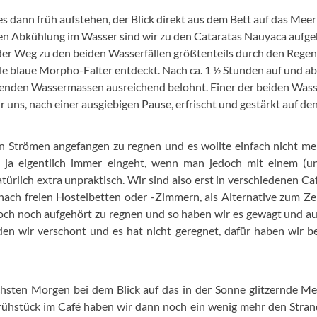
 dann früh aufstehen, der Blick direkt aus dem Bett auf das Meer
rzen Abkühlung im Wasser sind wir zu den Cataratas Nauyaca aufge
 der Weg zu den beiden Wasserfällen größtenteils durch den Rege
ele blaue Morpho-Falter entdeckt. Nach ca. 1 ½ Stunden auf und a
zenden Wassermassen ausreichend belohnt. Einer der beiden Wasser
 uns, nach einer ausgiebigen Pause, erfrischt und gestärkt auf d
in Strömen angefangen zu regnen und es wollte einfach nicht meh
t ja eigentlich immer eingeht, wenn man jedoch mit einem (un
natürlich extra unpraktisch. Wir sind also erst in verschiedenen 
nach freien Hostelbetten oder -Zimmern, als Alternative zum Z
ch noch aufgehört zu regnen und so haben wir es gewagt und au
en wir verschont und es hat nicht geregnet, dafür haben wir b
sten Morgen bei dem Blick auf das in der Sonne glitzernde Me
ühstück im Café haben wir dann noch ein wenig mehr den Stran