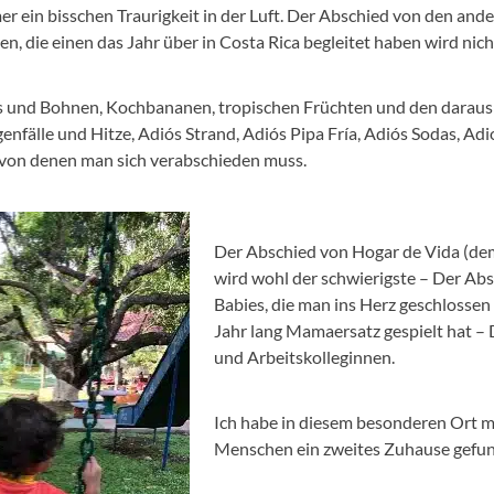
er ein bisschen Traurigkeit in der Luft. Der Abschied von den ande
n, die einen das Jahr über in Costa Rica begleitet haben wird nicht
is und Bohnen, Kochbananen, tropischen Früchten und den darau
enfälle und Hitze, Adiós Strand, Adiós Pipa Fría, Adiós Sodas, Ad
 von denen man sich verabschieden muss.
Der Abschied von Hogar de Vida (de
wird wohl der schwierigste – Der Ab
Babies, die man ins Herz geschlossen 
Jahr lang Mamaersatz gespielt hat –
und Arbeitskolleginnen.
Ich habe in diesem besonderen Ort m
Menschen ein zweites Zuhause gefu