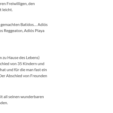
ren Freiwilligen, den
 leicht.
s gemachten Batidos… Adiós
ios Reggeaton, Adiós Playa
m zu Hause des Lebens)
schied von 35 Kindern und
hat und für die man fast ein
 Der Abschied von Freunden
it all seinen wunderbaren
nden.