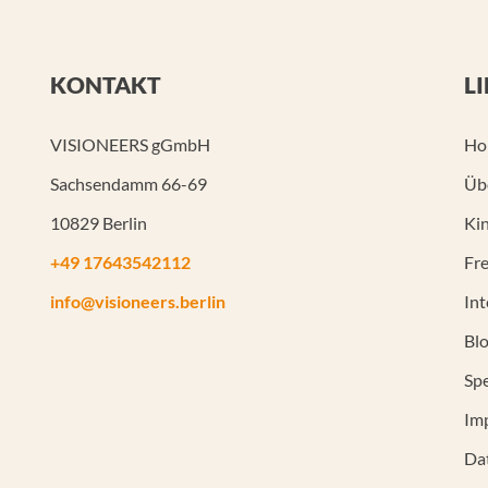
KONTAKT
L
VISIONEERS gGmbH
Ho
Sachsendamm 66-69
Üb
10829 Berlin
Kin
+49 17643542112
Fre
info@visioneers.berlin
In
Bl
Sp
Im
Da