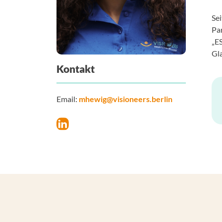
Se
Pa
„ES
Gla
Kontakt
Email:
mhewig@visioneers.berlin