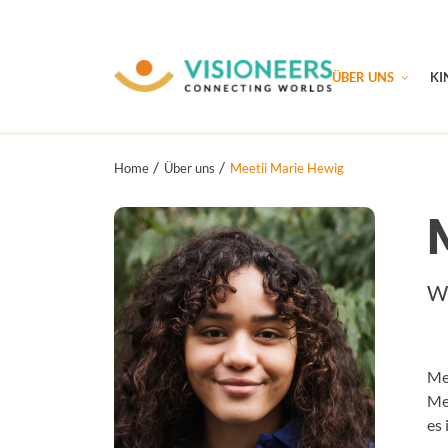
ÜBER UNS
KI
Home
Über uns
Meetii Marie Hewig
We
Mee
Me
es 