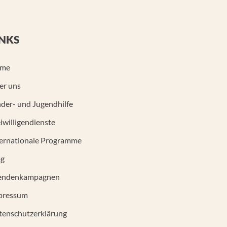
INKS
me
er uns
der- und Jugendhilfe
iwilligendienste
ternationale Programme
og
endenkampagnen
pressum
tenschutzerklärung