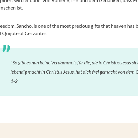
spiriert wird er dabei von Römer 8,1–5 und dem Gedanken, dass Fr
nschen ist.
reedom, Sancho, is one of the most precious gifts that heaven h
l Quijote of Cervantes
"So gibt es nun keine Verdammnis für die, die in Christus Jesus si
lebendig macht in Christus Jesus, hat dich frei gemacht von dem 
1-2