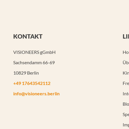
KONTAKT
L
VISIONEERS gGmbH
Ho
Sachsendamm 66-69
Üb
10829 Berlin
Kin
+49 17643542112
Fre
info@visioneers.berlin
In
Bl
Sp
Im