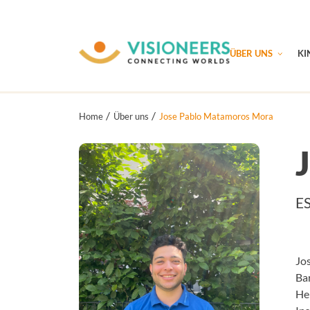
ÜBER UNS
KI
Home
Über uns
Jose Pablo Matamoros Mora
ES
Jo
Bar
He