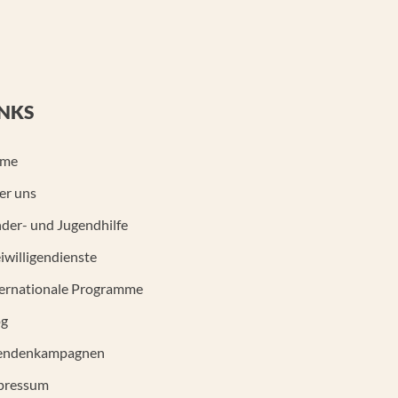
INKS
me
er uns
der- und Jugendhilfe
iwilligendienste
ternationale Programme
og
endenkampagnen
pressum