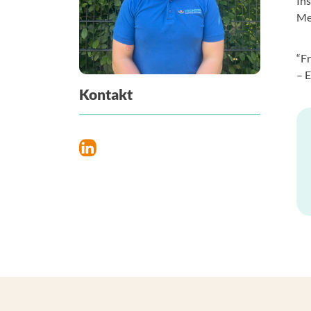
In
Me
“F
– E
Kontakt