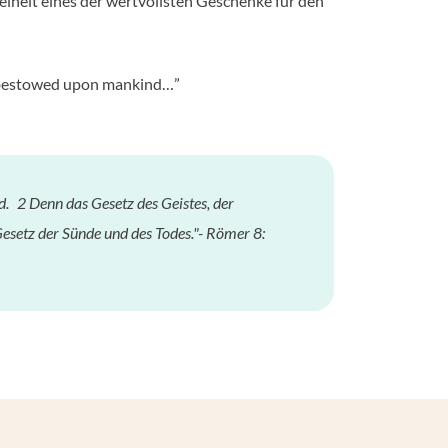
eiheit eines der wertvollsten Geschenke für den
as bestowed upon mankind…”
nd. 2 Denn das Gesetz des Geistes, der
Gesetz der Sünde und des Todes."- Römer 8: