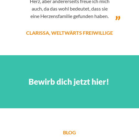
Herz, aber andererseits freue ich mich
auch, da das wohl bedeutet, dass sie
eine Herzensfamilie gefunden haben.
CLARISSA, WELTWÄRTS FREIWILLIGE
VALERIE, WELTWÄRTS FREIWILLIGE
LARA, WELTWÄRTS FREIWILLIGE
Bewirb dich jetzt hier!
PAULA, WELTWÄRTS FREIWILLIGE
BLOG