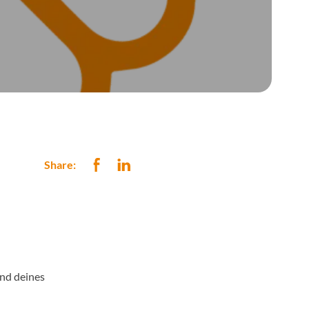
Share:
end deines