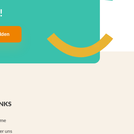
!
INKS
me
er uns