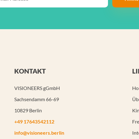
KONTAKT
L
VISIONEERS gGmbH
Ho
Sachsendamm 66-69
Üb
10829 Berlin
Kin
+49 17643542112
Fre
info@visioneers.berlin
In