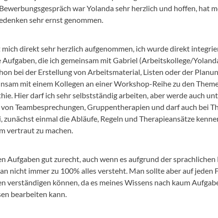
m Bewerbungsgespräch war Yolanda sehr herzlich und hoffen, hat 
Bedenken sehr ernst genommen.
t mich direkt sehr herzlich aufgenommen, ich wurde direkt integr
 Aufgaben, die ich gemeinsam mit Gabriel (Arbeitskollege/Yolanda
hon bei der Erstellung von Arbeitsmaterial, Listen oder der Planun
meinsam mit einem Kollegen an einer Workshop-Reihe zu den Them
ie. Hier darf ich sehr selbstständig arbeiten, aber werde auch un
il von Teambesprechungen, Gruppentherapien und darf auch bei T
ei, zunächst einmal die Abläufe, Regeln und Therapieansätze kenne
m vertraut zu machen.
n Aufgaben gut zurecht, auch wenn es aufgrund der sprachliche
an nicht immer zu 100% alles versteht. Man sollte aber auf jeden 
n verständigen können, da es meines Wissens nach kaum Aufgaben
en bearbeiten kann.