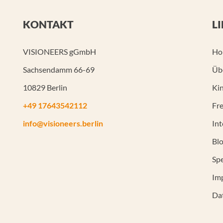
KONTAKT
L
VISIONEERS gGmbH
Ho
Sachsendamm 66-69
Üb
10829 Berlin
Kin
+49 17643542112
Fre
info@visioneers.berlin
In
Bl
Sp
Im
Da