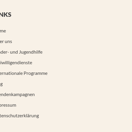
INKS
me
er uns
der- und Jugendhilfe
iwilligendienste
ternationale Programme
og
endenkampagnen
pressum
tenschutzerklärung