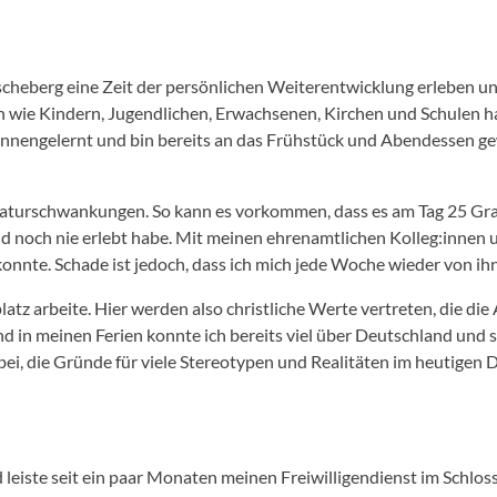
Ascheberg eine Zeit der persönlichen Weiterentwicklung erleben u
wie Kindern, Jugendlichen, Erwachsenen, Kirchen und Schulen hat 
 kennengelernt und bin bereits an das Frühstück und Abendessen 
eraturschwankungen. So kann es vorkommen, dass es am Tag 25 Gra
and noch nie erlebt habe. Mit meinen ehrenamtlichen Kolleg:innen 
onnte. Schade ist jedoch, dass ich mich jede Woche wieder von i
atz arbeite. Hier werden also christliche Werte vertreten, die die
t und in meinen Ferien konnte ich bereits viel über Deutschland und
bei, die Gründe für viele Stereotypen und Realitäten im heutigen 
eiste seit ein paar Monaten meinen Freiwilligendienst im Schloss 