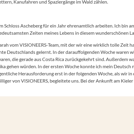
ettern, Kanufahren und Spaziergänge im Wald zählen.
 im Schloss Ascheberg für ein Jahr ehrenamtlich arbeiten. Ich b
edeutsamsten Zeiten meines Lebens in diesem wunderschönen La
ah vom VISIONEERS-Team, mit der wir eine wirklich tolle Zeit ha
chte Deutschlands gelernt. In der darauffolgenden Woche waren w
ren, die gerade aus Costa Rica zurückgekehrt sind. Außerdem ware
erika gehen würden. In der ersten Woche konnte ich mein Deutsch ni
entliche Herausforderung erst in der folgenden Woche, als wir in
illiger von VISIONEERS, begleitete uns. Bei der Ankunft am Kiel