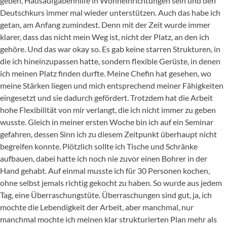
geben, Hausaufgabenhilfe in Wohneinrichtungen sein und den
Deutschkurs immer mal wieder unterstützen. Auch das habe ich
getan, am Anfang zumindest. Denn mit der Zeit wurde immer
klarer, dass das nicht mein Weg ist, nicht der Platz, an den ich
gehöre. Und das war okay so. Es gab keine starren Strukturen, in
die ich hineinzupassen hatte, sondern flexible Gerüste, in denen
ich meinen Platz finden durfte. Meine Chefin hat gesehen, wo
meine Stärken liegen und mich entsprechend meiner Fähigkeiten
eingesetzt und sie dadurch gefördert. Trotzdem hat die Arbeit
hohe Flexibilität von mir verlangt, die ich nicht immer zu geben
wusste. Gleich in meiner ersten Woche bin ich auf ein Seminar
gefahren, dessen Sinn ich zu diesem Zeitpunkt überhaupt nicht
begreifen konnte. Plötzlich sollte ich Tische und Schränke
aufbauen, dabei hatte ich noch nie zuvor einen Bohrer in der
Hand gehabt. Auf einmal musste ich für 30 Personen kochen,
ohne selbst jemals richtig gekocht zu haben. So wurde aus jedem
Tag, eine Überraschungstüte. Überraschungen sind gut, ja, ich
mochte die Lebendigkeit der Arbeit, aber manchmal, nur
manchmal mochte ich meinen klar strukturierten Plan mehr als