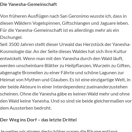
Die Yanesha-Gemeinschaft
Von früheren Ausflügen nach San Geronimo wusste ich, dass in
diesen Wäldern Vogelspinnen, Giftschlangen und Jaguare leben.
Für die Yanesha-Gemeinschaft ist es allerdings mehr als ein
Dschungel.
Seit 3500 Jahren stellt dieser Urwald das Herzstück der Yanesha-
Kosmologie dar. An der Seite dieses Waldes hat sich ihre Kultur
entwickelt. Wenn man mit den Yanesha durch den Wald läuft,
werden unscheinbare Blätter zu Heilpflanzen, Wurzeln zu Giften,
abgenagte Bromelien zu einer Fährte und schöne Lagunen zur
Heimat von Mythen und Glauben. Es ist eine einzigartige Welt, in
der beide Akteure in einer Interdependenz zueinanderzustehen
scheinen. Ohne die Yanesha gäbe es keinen Wald mehr und ohne
den Wald keine Yanesha. Und so sind sie beide gleichermaßen vor
dem Aussterben bedroht.
Der Weg ins Dorf – das letzte Drittel
Je weiter wir gingen desto höher waren die Bäume entlang