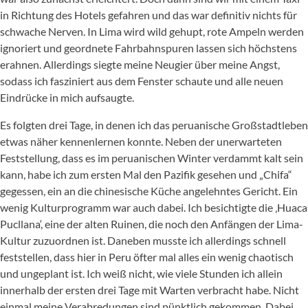
in Richtung des Hotels gefahren und das war definitiv nichts für
schwache Nerven. In Lima wird wild gehupt, rote Ampeln werden
ignoriert und geordnete Fahrbahnspuren lassen sich höchstens
erahnen. Allerdings siegte meine Neugier über meine Angst,
sodass ich fasziniert aus dem Fenster schaute und alle neuen
Eindrücke in mich aufsaugte.
Es folgten drei Tage, in denen ich das peruanische Großstadtleben
etwas näher kennenlernen konnte. Neben der unerwarteten
Feststellung, dass es im peruanischen Winter verdammt kalt sein
kann, habe ich zum ersten Mal den Pazifik gesehen und „Chifa“
gegessen, ein an die chinesische Küche angelehntes Gericht. Ein
wenig Kulturprogramm war auch dabei. Ich besichtigte die ‚Huaca
Pucllana‘, eine der alten Ruinen, die noch den Anfängen der Lima-
Kultur zuzuordnen ist. Daneben musste ich allerdings schnell
feststellen, dass hier in Peru öfter mal alles ein wenig chaotisch
und ungeplant ist. Ich weiß nicht, wie viele Stunden ich allein
innerhalb der ersten drei Tage mit Warten verbracht habe. Nicht
einmal meine Verabredungen sind pünktlich gekommen. Dabei