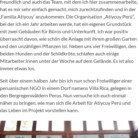
freundlich und auch das Team, mit dem ich hier zusammenarbeite,
hat es mir sehr einfach gemacht, mich zurechtzufinden und in der
‚Familia Atiycuy‘ anzukommen. Die Organisation „Atiycuy Perú“,
bei der ich ein Jahr arbeiten werde, hat ein eigenes Grundstück
mit zwei Gebäuden für Büros und Unterkunft. Ich war positiv
überrascht davon, wie schön die Anlage mit ihrem großen Garten
und den unzähligen Pflanzen ist. Neben uns vier Freiwilligen, den
beiden Hunden und der Schildkröte, schlafen auch einige
Mitarbeiter:innen unter der Woche auf dem Gelände. Es ist also
immer etwas los.
Seit über einem halben Jahr bin ich nun schon Freiwilliger einer
peruanischen NGO in einem Dorf namens Villa Rica, gelegen in
den Bergregenwäldern Perus. Nun versuche ich euch einmal
näher zu bringen, wie man sich die Arbeit für Atiycuy Perú und
das Leben im Projekt vorstellen kann.