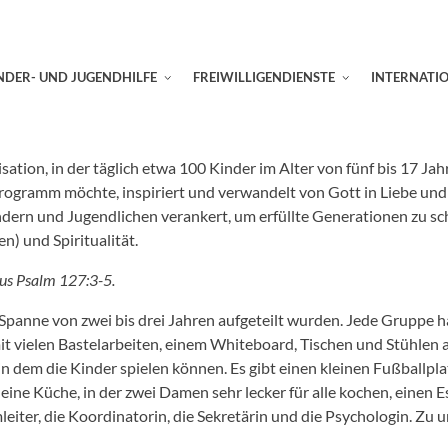
NDER- UND JUGENDHILFE
FREIWILLIGENDIENSTE
INTERNATI
sation, in der täglich etwa 100 Kinder im Alter von fünf bis 17 Jah
 Programm möchte, inspiriert und verwandelt von Gott in Liebe un
ndern und Jugendlichen verankert, um erfüllte Generationen zu sc
n) und Spiritualität.
aus Psalm 127:3-5.
Spanne von zwei bis drei Jahren aufgeteilt wurden. Jede Gruppe hat
it vielen Bastelarbeiten, einem Whiteboard, Tischen und Stühlen a
 dem die Kinder spielen können. Es gibt einen kleinen Fußballplat
eine Küche, in der zwei Damen sehr lecker für alle kochen, eine
leiter, die Koordinatorin, die Sekretärin und die Psychologin. 