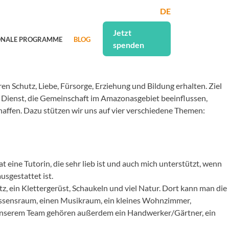
DE
Jetzt
ONALE PROGRAMME
BLOG
spenden
ren Schutz, Liebe, Fürsorge, Erziehung und Bildung erhalten. Ziel
d Dienst, die Gemeinschaft im Amazonasgebiet beeinflussen,
haffen. Dazu stützen wir uns auf vier verschiedene Themen:
 eine Tutorin, die sehr lieb ist und auch mich unterstützt, wenn
usgestattet ist.
z, ein Klettergerüst, Schaukeln und viel Natur. Dort kann man die
n Essensraum, einen Musikraum, ein kleines Wohnzimmer,
Zu unserem Team gehören außerdem ein Handwerker/Gärtner, ein