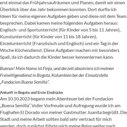
erst einmal das Frühjahrsaufräumen und Planen, damit wir einen
Überblick über das Jahr bekommen konnten. Dort durfte ich
Ideen für meine eigenen Aufgaben geben und diese mit dem Team
besprechen. Dabei kamen meine folgenden Aufgaben heraus:
Englisch- und Sportunterricht (für Kinder von 5 bis 11 Jahren),
Kunstunterricht (für Kinder von 11 bis 18 Jahren),
Einzelunterricht (Französisch und Englisch) und ein Tag in der
Woche Küchendienst. Diese Aufgaben machen mir besonders
Spaß, da ich dadurch die Kinder besser kennenlernen kann.
Buenas!
Mein Name ist Finja, und derzeit absolviere ich meinen
Freiwilligendienst in Bogota, Kolumbien bei der Einsatzstelle
„Fundacion Buena Semilla“.
Ankunft in Bogota und Erste Eindrücke
Am 10.10.2023 begann mein Abenteuer bei der Fundacion
„Buena Semilla“. Voller Vorfreude und Aufregung wurde ich am
Flughafen El Dorado von meiner Gastmutter Juanita begrüßt. Die
Stadt und meine Arbeit sollten bald sehr vertraut für mich
werden, doch zunächst führte mich meine Reise weiter nach